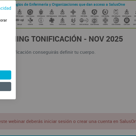
acidad
jorar
EAMING TONIFICACIÓN - NOV 2025
 de tonificación conseguirás definir tu cuerpo.
025
este webinar deberás iniciar sesión o crear una cuenta en SalusO