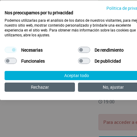
Política de priv
Nos preocupamos por tu privacidad
Podemos utilizarlas para el análisis de los datos de nuestros visitantes, para me
nuestro sitio web, mostrar contenido personalizado y brindarle una excelente
experiencia en el sitio web. Para obtener más información sobre las cookies que
utilizamos, abre los ajustes.
CLASE STR
Necesarias
De rendimiento
Con los ejercicios
Funcionales
De publicidad
Ponentes
Iris Reguera
Aceptar todo
Fecha/Hora
Rechazar
No, ajustar
Martes 04/11/2
19:00
Para acceder a 