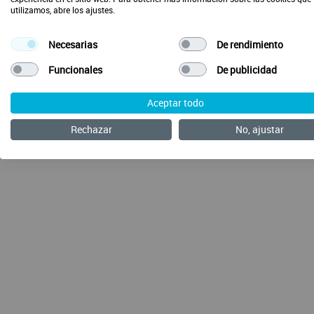
utilizamos, abre los ajustes.
Necesarias
De rendimiento
Envía tus ideas
Preguntas Frecuentes
Acerca de SalusOne
Funcionales
De publicidad
Aceptar todo
Rechazar
No, ajustar