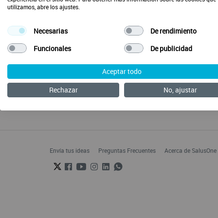
utilizamos, abre los ajustes.
Necesarias
De rendimiento
Funcionales
De publicidad
Aceptar todo
Rechazar
No, ajustar
Envía tus ideas
Preguntas Frecuentes
Acerca de SalusOne