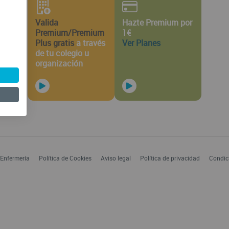
Valida
Hazte Premium por
Premium/Premium
1€
Plus gratis
a través
Ver Planes
de tu colegio u
organización
 Enfermería
Política de Cookies
Aviso legal
Política de privacidad
Condic