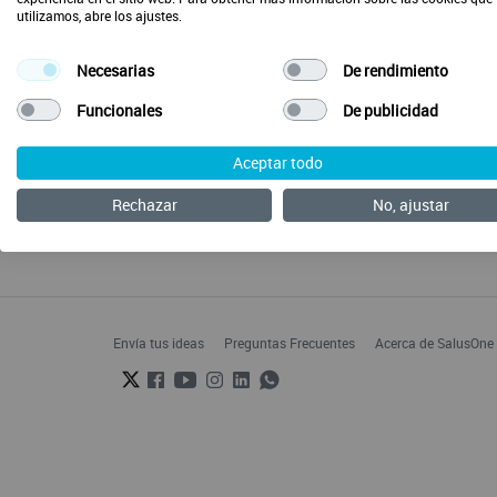
utilizamos, abre los ajustes.
Necesarias
De rendimiento
Funcionales
De publicidad
Aceptar todo
Rechazar
No, ajustar
Envía tus ideas
Preguntas Frecuentes
Acerca de SalusOne