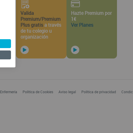
Valida
Hazte Premium por
Premium/Premium
1€
Plus gratis
a través
Ver Planes
de tu colegio u
organización
 Enfermería
Política de Cookies
Aviso legal
Política de privacidad
Condic