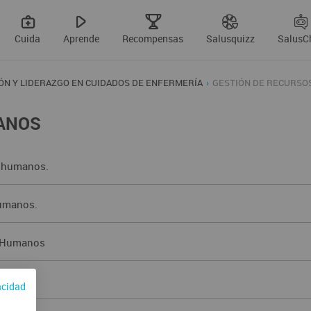
Cuida
Aprende
Recompensas
Salusquizz
SalusC
ÓN Y LIDERAZGO EN CUIDADOS DE ENFERMERÍA
GESTIÓN DE RECURSO
ANOS
s humanos.
humanos.
s Humanos
acidad