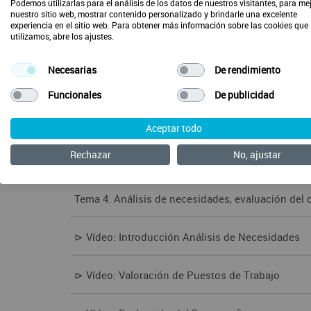
Podemos utilizarlas para el análisis de los datos de nuestros visitantes, para me
Tema 3. Planificación, organización de personas y
nuestro sitio web, mostrar contenido personalizado y brindarle una excelente
experiencia en el sitio web. Para obtener más información sobre las cookies que
utilizamos, abre los ajustes.
⊳ Vídeo: Planificación, Organización de Persona
Necesarias
De rendimiento
⊳ Vídeo: Planificación de Recursos Humanos en 
Funcionales
De publicidad
⊳ Vídeo: Valoración de Perfiles y Competencias
Aceptar todo
Rechazar
No, ajustar
⊳ Vídeo: Competencias para el Trabajo
Tema 4. Análisis de necesidades, evaluación del
⊳ Vídeo: Introducción Análisis de Necesidades
⊳ Vídeo: Valoración de Puestos de Trabajo