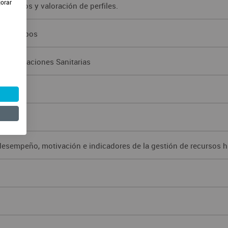
jorar
 equipos y valoración de perfiles.
s y Equipos
Organizaciones Sanitarias
 desempeño, motivación e indicadores de la gestión de recursos