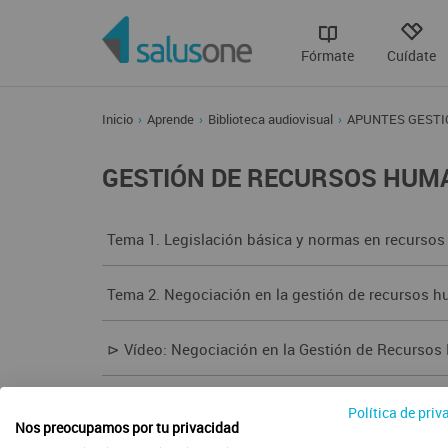
Fórmate
Cuídate
Inicio
Aprende
Biblioteca audiovisual
APUNTES GESTI
GESTIÓN DE RECURSOS HUM
Tema 1. Legislación básica y normas en recurso
Tema 2. Negociación en la gestión de recursos 
⊳ Vídeo: Negociación en la Gestión de Recurso
⊳ Vídeo: Definición y Tipos de Negociación
Política de priv
Nos preocupamos por tu privacidad