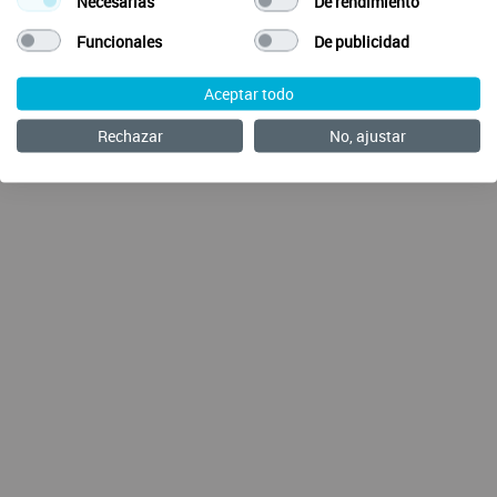
Necesarias
De rendimiento
© 2026 SalusOne
Funcionales
Desarrollado con
por SalusPlay
De publicidad
Aceptar todo
Rechazar
No, ajustar