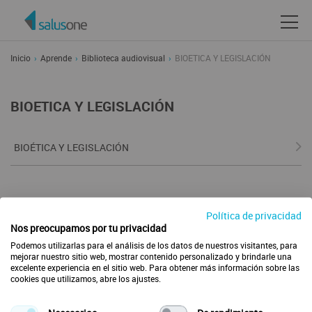
Inicio
Aprende
Biblioteca audiovisual
BIOETICA Y LEGISLACIÓN
BIOETICA Y LEGISLACIÓN
BIOÉTICA Y LEGISLACIÓN
Política de privacidad
Nos preocupamos por tu privacidad
Envía tus ideas
Preguntas Frecuentes
Podemos utilizarlas para el análisis de los datos de nuestros visitantes, para
Acerca de SalusOne Enfermería
mejorar nuestro sitio web, mostrar contenido personalizado y brindarle una
Política de Cookies
excelente experiencia en el sitio web. Para obtener más información sobre las
Aviso legal
cookies que utilizamos, abre los ajustes.
Política de privacidad
Condiciones de contratación