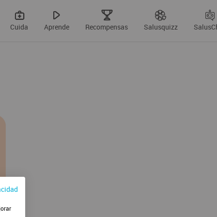
Cuida
Aprende
Recompensas
Salusquizz
SalusC
acidad
jorar