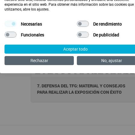
experiencia en el sitio web. Para obtener más información sobre las cookies que
Webinars TFG Enfermería
utilizamos, abre los ajustes.
Necesarias
De rendimiento
Funcionales
De publicidad
Aceptar todo
Rechazar
No, ajustar
7. DEFENSA DEL TFG: MATERIAL Y CONSEJOS
PARA REALIZAR LA EXPOSICIÓN CON ÉXITO