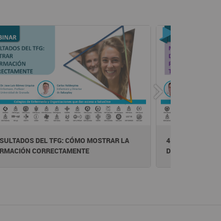
ESULTADOS DEL TFG: CÓMO MOSTRAR LA
4. TFG - METODO
ORMACIÓN CORRECTAMENTE
DEL TRABAJO