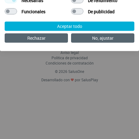
Necesarias
De rendimiento
Funcionales
De publicidad
Aceptar todo
Envía tus ideas
Preguntas Frecuentes
Rechazar
No, ajustar
Acerca de SalusOne Enfermería
Política de Cookies
Aviso legal
Política de privacidad
Condiciones de contratación
© 2026 SalusOne
Desarrollado con
por SalusPlay