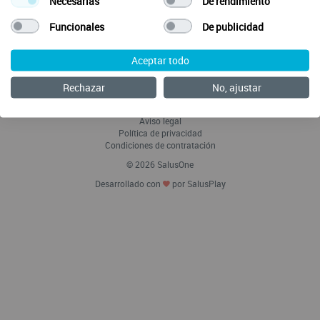
Necesarias
De rendimiento
Funcionales
De publicidad
Aceptar todo
Envía tus ideas
Preguntas Frecuentes
Rechazar
No, ajustar
Acerca de SalusOne Enfermería
Política de Cookies
Aviso legal
Política de privacidad
Condiciones de contratación
© 2026 SalusOne
Desarrollado con
por SalusPlay