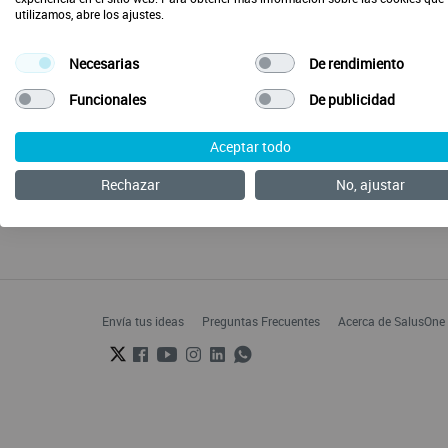
utilizamos, abre los ajustes.
Necesarias
De rendimiento
Funcionales
De publicidad
Aceptar todo
Rechazar
No, ajustar
Envía tus ideas
Preguntas Frecuentes
Acerca de SalusOne