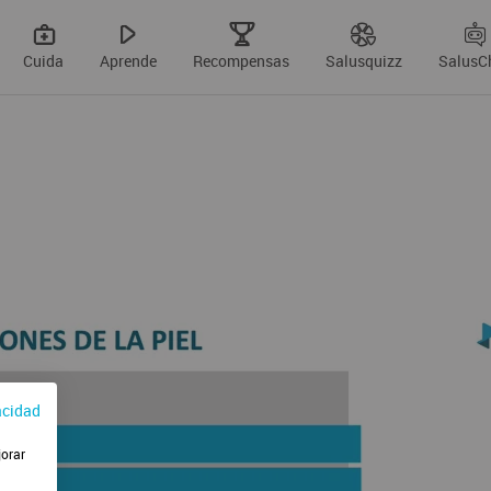
Cuida
Aprende
Recompensas
Salusquizz
SalusC
acidad
jorar