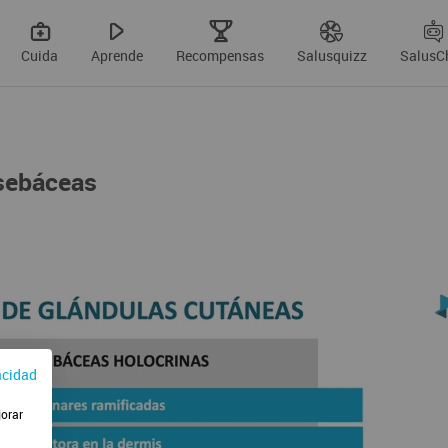
Cuida
Aprende
Recompensas
Salusquizz
SalusC
sebáceas
acidad
jorar