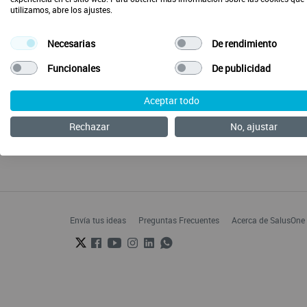
utilizamos, abre los ajustes.
Necesarias
De rendimiento
Funcionales
De publicidad
Aceptar todo
Rechazar
No, ajustar
Envía tus ideas
Preguntas Frecuentes
Acerca de SalusOne