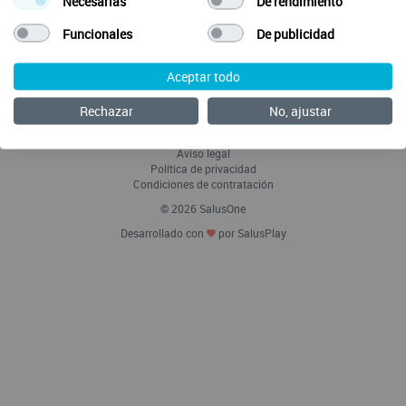
Necesarias
De rendimiento
Funcionales
De publicidad
Aceptar todo
Envía tus ideas
Preguntas Frecuentes
Rechazar
No, ajustar
Acerca de SalusOne Enfermería
Política de Cookies
Aviso legal
Política de privacidad
Condiciones de contratación
© 2026 SalusOne
Desarrollado con
por SalusPlay