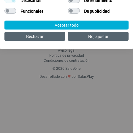
Necesarias
De rendimiento
Funcionales
De publicidad
Aceptar todo
Envía tus ideas
Preguntas Frecuentes
Rechazar
No, ajustar
Acerca de SalusOne Enfermería
Política de Cookies
Aviso legal
Política de privacidad
Condiciones de contratación
© 2026 SalusOne
Desarrollado con
por SalusPlay