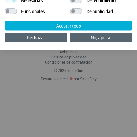
Necesarias
De rendimiento
Funcionales
De publicidad
Aceptar todo
Envía tus ideas
Preguntas Frecuentes
Rechazar
No, ajustar
Acerca de SalusOne Enfermería
Política de Cookies
Aviso legal
Política de privacidad
Condiciones de contratación
© 2026 SalusOne
Desarrollado con
por SalusPlay