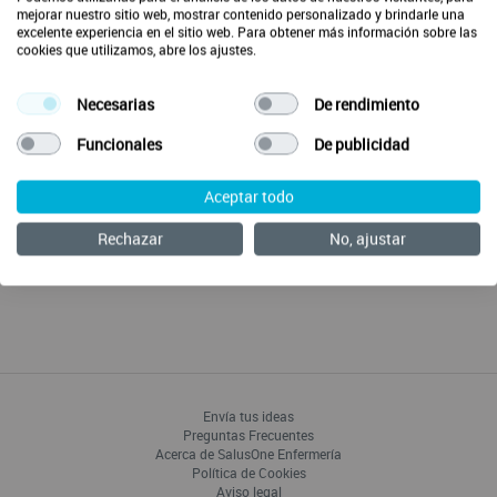
Fecha/Hora
mejorar nuestro sitio web, mostrar contenido personalizado y brindarle una
excelente experiencia en el sitio web. Para obtener más información sobre las
Martes 07/11/2023
cookies que utilizamos, abre los ajustes.
19:00
Necesarias
De rendimiento
Para acceder a este webinar deberás iniciar sesión o
Funcionales
De publicidad
crear una cuenta en SalusOne.
Aceptar todo
Rechazar
No, ajustar
Ver webinar
Envía tus ideas
Preguntas Frecuentes
Acerca de SalusOne Enfermería
Política de Cookies
Aviso legal