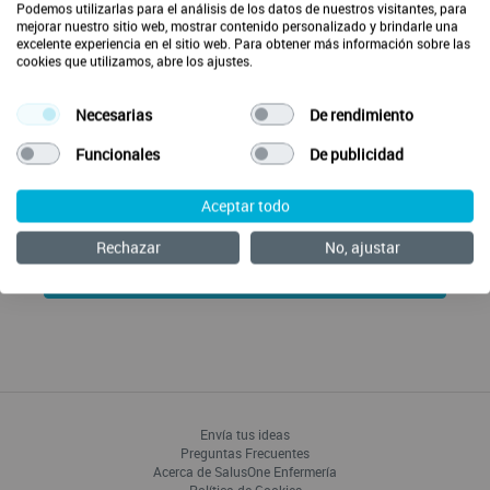
Podemos utilizarlas para el análisis de los datos de nuestros visitantes, para
mejorar nuestro sitio web, mostrar contenido personalizado y brindarle una
Fecha/Hora
excelente experiencia en el sitio web. Para obtener más información sobre las
cookies que utilizamos, abre los ajustes.
Martes 10/01/2023
18:30
Necesarias
De rendimiento
Funcionales
De publicidad
Para acceder a este webinar deberás iniciar sesión o
crear una cuenta en SalusOne.
Aceptar todo
Rechazar
No, ajustar
Ver webinar
Envía tus ideas
Preguntas Frecuentes
Acerca de SalusOne Enfermería