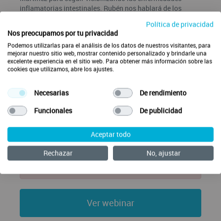
inflamatorias intestinales. Rubén nos hablará de los
principales signos y síntomas de estas enfermedades y
Política de privacidad
Silvia nos expondrá como influye la salud mental en estas
Nos preocupamos por tu privacidad
enfermedades y viceversa.
Podemos utilizarlas para el análisis de los datos de nuestros visitantes, para
mejorar nuestro sitio web, mostrar contenido personalizado y brindarle una
Ponentes
excelente experiencia en el sitio web. Para obtener más información sobre las
cookies que utilizamos, abre los ajustes.
Dra. Silvia Arribas
Rubén Martínez
Necesarias
De rendimiento
Fecha/Hora
Funcionales
De publicidad
Martes 23/05/2023
19:00
Aceptar todo
Rechazar
No, ajustar
Para acceder a este webinar deberás iniciar sesión o
crear una cuenta en SalusOne.
Ver webinar