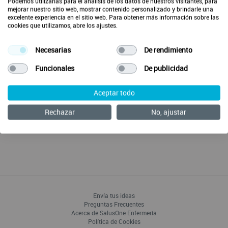
Podemos utilizarlas para el análisis de los datos de nuestros visitantes, para
mejorar nuestro sitio web, mostrar contenido personalizado y brindarle una
Fecha/Hora
excelente experiencia en el sitio web. Para obtener más información sobre las
cookies que utilizamos, abre los ajustes.
Miércoles 16/03/2022
19:00
Necesarias
De rendimiento
Funcionales
De publicidad
Para acceder a este webinar deberás iniciar sesión o
crear una cuenta en SalusOne.
Aceptar todo
Rechazar
No, ajustar
Ver webinar
Envía tus ideas
Preguntas Frecuentes
Acerca de SalusOne Enfermería
Política de Cookies