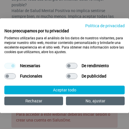
posible?
Hablar de Salud Mental Positiva no implica sentirse
siempre bien, ni mucho menos. Implica aceptar todas las
emociones, también las “negativas”. Implica trabajar el
Política de privacidad
momento presente, y no quedarse enganchado/a al
Nos preocupamos por tu privacidad
pasado ni al futuro. Implica parar y conectar.
Podemos utilizarlas para el análisis de los datos de nuestros visitantes, para
A lo largo del webinar facilitaremos algunas ideas clave
mejorar nuestro sitio web, mostrar contenido personalizado y brindarle una
para trabajar en este bienestar emocional, siguiendo las
excelente experiencia en el sitio web. Para obtener más información sobre las
consignas de la Doctora Teresa Lluch.
cookies que utilizamos, abre los ajustes.
Ponentes
Necesarias
De rendimiento
Dra. Silvia Arribas García
Funcionales
De publicidad
Fecha/Hora
Miércoles 22/09/2021
Aceptar todo
19:00
Rechazar
No, ajustar
Para acceder a este webinar deberás iniciar sesión o
crear una cuenta en SalusOne.