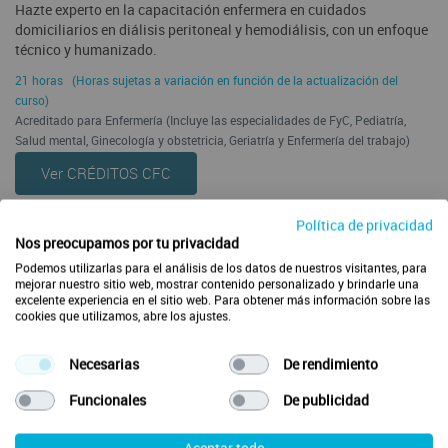
Hazte experto en la capacitación enfermera en cuidados
domiciliarios en diálisis peritoneal y hemodiálisis, con un enfoque
técnico y humanizado.
21 horas (Horas sujetas a variación en función de la actualización del
curso)
Acreditado para Enfermería (Incluye las especialidades de FyC, Pediatría,
Salud mental, Ginecología y obstetricia, Geriatría y Enfermería del trabajo)
Ver CRÉDITOS CFC
Acreditación de la actividad formativa solicitada por:
Política de privacidad
Nos preocupamos por tu privacidad
Podemos utilizarlas para el análisis de los datos de nuestros visitantes, para
mejorar nuestro sitio web, mostrar contenido personalizado y brindarle una
excelente experiencia en el sitio web. Para obtener más información sobre las
cookies que utilizamos, abre los ajustes.
Necesarias
De rendimiento
Funcionales
De publicidad
Aceptar todo