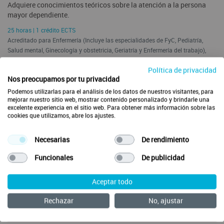
Adquiere conocimientos teóricos sobre la atención a la persona
mayor dependiente.
25 horas | 1 crédito ECTS
Acreditado para Enfermería (Incluye las especialidades de FyC, Pediatría,
Salud mental, Ginecología y obstetricia, Geriatría y Enfermería del trabajo),
TCAEs, Medicina, Fisioterapia, Podología, Farmacia, Terapia Ocupacional,
Política de privacidad
Psicología Clínica, Técnicos en Emergencias Sanitarias.
Nos preocupamos por tu privacidad
Esta formación está acreditada con créditos ECTS por:
Podemos utilizarlas para el análisis de los datos de nuestros visitantes, para
mejorar nuestro sitio web, mostrar contenido personalizado y brindarle una
excelente experiencia en el sitio web. Para obtener más información sobre las
cookies que utilizamos, abre los ajustes.
Necesarias
De rendimiento
Comenzar
Funcionales
De publicidad
Aceptar todo
CONTENIDOS
Rechazar
No, ajustar
OBJETIVOS