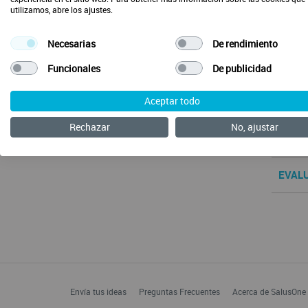
utilizamos, abre los ajustes.
Com
Necesarias
De rendimiento
CONT
Funcionales
De publicidad
Aceptar todo
OBJE
Rechazar
No, ajustar
HERR
EVAL
Envía tus ideas
Preguntas Frecuentes
Acerca de SalusOne