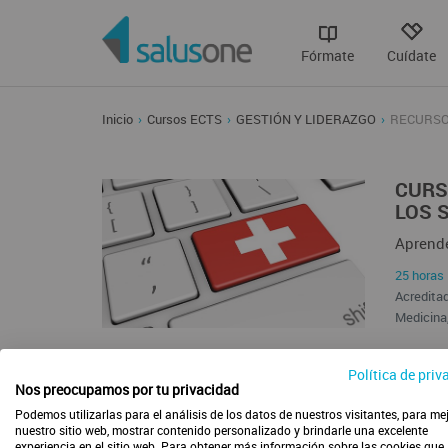
Fórmate
Cuídate
Inicio
Cursos ECTS
GESTIÓN Y LIDERAZGO
RECURSOS
CURS
LOS 
Aprende
25 horas 
Acreditad
Medicina,
Esta form
Política de priv
Nos preocupamos por tu privacidad
Podemos utilizarlas para el análisis de los datos de nuestros visitantes, para me
nuestro sitio web, mostrar contenido personalizado y brindarle una excelente
experiencia en el sitio web. Para obtener más información sobre las cookies que