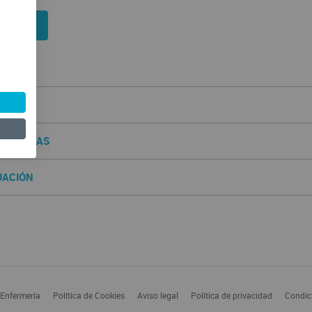
enzar
ENIDOS
TIVOS
AMIENTAS
UACIÓN
 Enfermería
Política de Cookies
Aviso legal
Política de privacidad
Condic