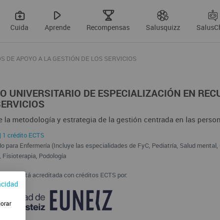
Cuida
Aprende
Recompensas
Salusquizz
SalusC
 DE APOYO A LA GESTIÓN DE LOS SERVICIOS
O UNIVERSITARIO DE ESPECIALIZACIÓN EN REC
SERVICIOS
 la metodología y estrategia de la gestión centrada en las perso
| 1 crédito ECTS
o para Enfermería (Incluye las especialidades de FyC, Pediatría, Salud mental, G
 Fisioterapia, Podología
ación está acreditada con créditos ECTS por:
acidad
jorar