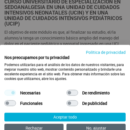
CURSO UNIVERSITARIO DE ESPECIALIZACIÓN EN
SEDOANALGESIA EN UNA UNIDAD DE CUIDADOS
INTENSIVOS NEONATALES (UCIN) Y EN UNA
UNIDAD DE CUIDADOS INTENSIVOS PEDIÁTRICOS
(UCIP)
El objetivo de este módulo es que, al finalizar su estudio, el/la
alumno/a tenga un conocimiento básico amplio del manejo del
dolor en el paciente pediátrico y neonatal ingresado en una UCI.
Política de privacidad
25 horas | 1 crédito ECTS
Nos preocupamos por tu privacidad
Acreditado para Enfermería (Incluye las especialidades de FyC, Pediatría,
Salud mental, Ginecología y obstetricia, Geriatría y Enfermería del trabajo)
Podemos utilizarlas para el análisis de los datos de nuestros visitantes, para
mejorar nuestro sitio web, mostrar contenido personalizado y brindarle una
excelente experiencia en el sitio web. Para obtener más información sobre las
Esta formación está acreditada con créditos ECTS por:
cookies que utilizamos, abre los ajustes.
Necesarias
De rendimiento
Funcionales
De publicidad
Comenzar
Aceptar todo
Rechazar
No, ajustar
CONTENIDOS