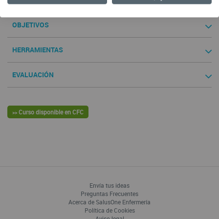
OBJETIVOS
HERRAMIENTAS
EVALUACIÓN
Curso disponible en CFC
>>
Envía tus ideas
Preguntas Frecuentes
Acerca de SalusOne Enfermería
Política de Cookies
Aviso legal