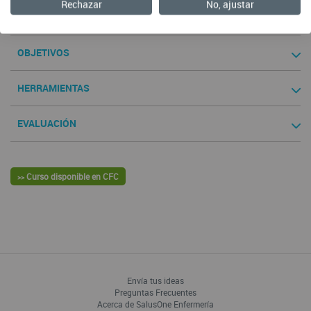
Rechazar
No, ajustar
CONTENIDOS
OBJETIVOS
HERRAMIENTAS
EVALUACIÓN
Curso disponible en CFC
>>
Envía tus ideas
Preguntas Frecuentes
Acerca de SalusOne Enfermería