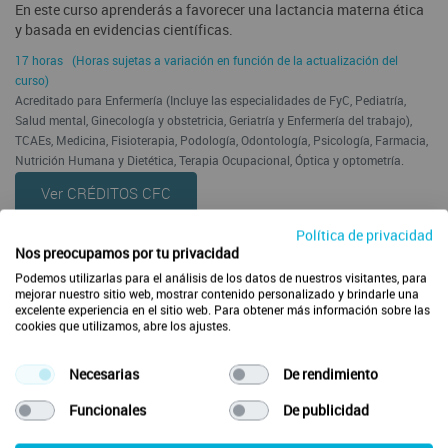
En este curso aprenderás a favorecer una lactancia materna ética
y basada en evidencias científicas.
17 horas (Horas sujetas a variación en función de la actualización del
curso)
Acreditado para Enfermería (Incluye las especialidades de FyC, Pediatría,
Salud mental, Ginecología y obstetricia, Geriatría y Enfermería del trabajo),
TCAEs, Medicina, Fisioterapia, Podología, Odontología, Psicología, Farmacia,
Nutrición Humana y Dietética, Terapia Ocupacional, Óptica y optometría.
Ver CRÉDITOS CFC
Política de privacidad
Acreditación de la actividad formativa solicitada por:
Nos preocupamos por tu privacidad
Podemos utilizarlas para el análisis de los datos de nuestros visitantes, para
mejorar nuestro sitio web, mostrar contenido personalizado y brindarle una
excelente experiencia en el sitio web. Para obtener más información sobre las
cookies que utilizamos, abre los ajustes.
Necesarias
De rendimiento
Funcionales
De publicidad