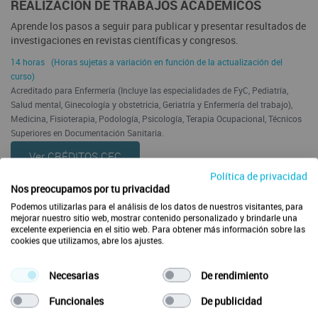
REALIZACIÓN DE TRABAJOS ACADÉMICOS
Aprende los pasos a seguir para publicar y presentar resultados de
investigaciones en revistas científicas y congresos.
14 horas (Horas sujetas a variación en función de la actualización del
curso)
Acreditado para Enfermería (Incluye las especialidades de FyC, Pediatría,
Salud mental, Ginecología y obstetricia, Geriatría y Enfermería del trabajo),
Medicina, Fisioterapia, Podología, Psicología, Terapia Ocupacional, Técnicos
Superiores en Documentación Sanitaria.
Ver CRÉDITOS CFC
Política de privacidad
Acreditación de la actividad formativa solicitada por:
Nos preocupamos por tu privacidad
Podemos utilizarlas para el análisis de los datos de nuestros visitantes, para
mejorar nuestro sitio web, mostrar contenido personalizado y brindarle una
excelente experiencia en el sitio web. Para obtener más información sobre las
cookies que utilizamos, abre los ajustes.
Necesarias
De rendimiento
Funcionales
De publicidad