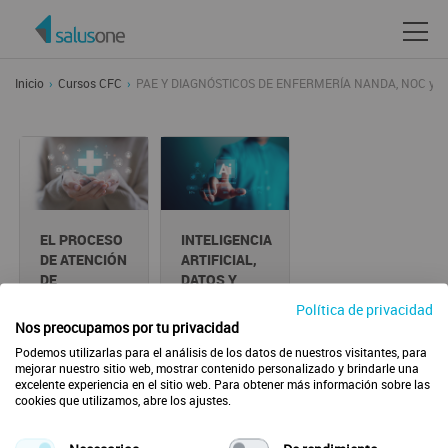
Inicio
Cursos CFC
PAE Y DIAGNÓSTICOS DE ENFERMERÍA NANDA, NOC y N
EL PROCESO
INTELIGENCIA
DE ATENCIÓN
ARTIFICIAL,
DE
DATOS Y
ENFERMERÍA
ALGORITMOS
Política de privacidad
EN SALUD
20 horas |
Ver
Nos preocupamos por tu privacidad
CRÉDITOS CFC
17 horas |
Ver
Podemos utilizarlas para el análisis de los datos de nuestros visitantes, para
CRÉDITOS CFC
mejorar nuestro sitio web, mostrar contenido personalizado y brindarle una
excelente experiencia en el sitio web. Para obtener más información sobre las
cookies que utilizamos, abre los ajustes.