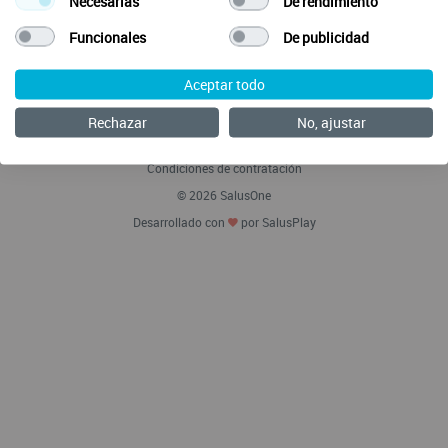
Necesarias
De rendimiento
Funcionales
De publicidad
Envía tus ideas
Aceptar todo
Preguntas Frecuentes
Acerca de SalusOne Enfermería
Política de Cookies
Rechazar
No, ajustar
Aviso legal
Política de privacidad
Condiciones de contratación
© 2026 SalusOne
Desarrollado con
por SalusPlay