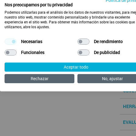
Política de priv
Nos preocupamos por tu privacidad
Podemos utilizarlas para el análisis de los datos de nuestros visitantes, para me
nuestro sitio web, mostrar contenido personalizado y brindarle una excelente
experiencia en el sitio web. Para obtener más información sobre las cookies que
utilizamos, abre los ajustes.
Necesarias
De rendimiento
Funcionales
De publicidad
Com
Aceptar todo
CONT
Rechazar
No, ajustar
OBJE
HERR
EVAL