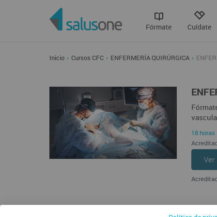
Fórmate
Cuídate
Inicio
Cursos CFC
ENFERMERÍA QUIRÚRGICA
ENFER
ENFE
Fórmate
vascula
18 horas 
Acreditad
Ver
Acreditac