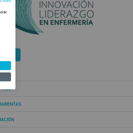
acidad
jorar
enzar
ENIDOS
TIVOS
AMIENTAS
UACIÓN