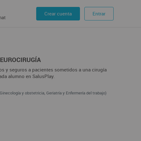
Crear cuenta
Entrar
hat
NEUROCIRUGÍA
cos y seguros a pacientes sometidos a una cirugía
cada alumno en SalusPlay.
inecología y obstetricia, Geriatría y Enfermería del trabajo)