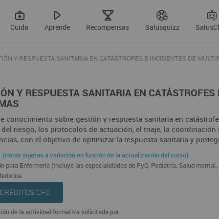
Cuida
Aprende
Recompensas
Salusquizz
SalusC
IÓN Y RESPUESTA SANITARIA EN CATÁSTROFES E INCIDENTES DE MÚLTI
IÓN Y RESPUESTA SANITARIA EN CATÁSTROFES 
IMAS
e conocimiento sobre gestión y respuesta sanitaria en catástrofe
del riesgo, los protocolos de actuación, el triaje, la coordinación 
cias, con el objetivo de optimizar la respuesta sanitaria y proteg
(Horas sujetas a variación en función de la actualización del curso)
o para Enfermería (Incluye las especialidades de FyC, Pediatría, Salud mental, G
edicina.
 CRÉDITOS CFC
ión de la actividad formativa solicitada por: