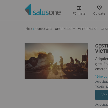
Fórmate
Cuídate
Inicio
Cursos CFC
URGENCIAS Y EMERGENCIAS
GEST
GEST
VÍCT
Adquier
gestión 
emergen
19 horas 
Acreditad
TCAEs, M
Ver
Acreditac