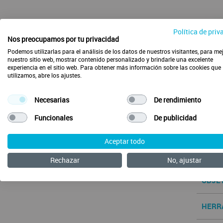
Política de priv
Nos preocupamos por tu privacidad
Podemos utilizarlas para el análisis de los datos de nuestros visitantes, para me
nuestro sitio web, mostrar contenido personalizado y brindarle una excelente
experiencia en el sitio web. Para obtener más información sobre las cookies que
utilizamos, abre los ajustes.
Necesarias
De rendimiento
Funcionales
De publicidad
Com
Aceptar todo
CONT
Rechazar
No, ajustar
OBJE
HERR