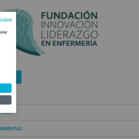
acidad
jorar
enzar
ENIDOS
TIVOS
AMIENTAS