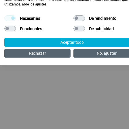
utilizamos, abre los ajustes.
Necesarias
De rendimiento
Envía tus ideas
Preguntas Frecuentes
Acerca de SalusOne
Funcionales
De publicidad
Aceptar todo
Rechazar
No, ajustar