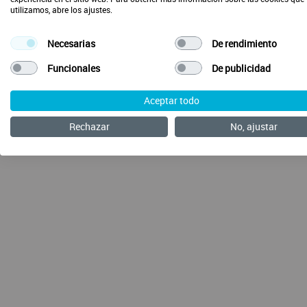
utilizamos, abre los ajustes.
Necesarias
De rendimiento
Envía tus ideas
Preguntas Frecuentes
Acerca de SalusOne
Funcionales
De publicidad
Aceptar todo
Rechazar
No, ajustar