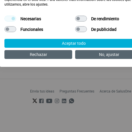
utilizamos, abre los ajustes.
Necesarias
De rendimiento
Funcionales
De publicidad
Aceptar todo
Rechazar
No, ajustar
Envía tus ideas
Preguntas Frecuentes
Acerca de SalusOne