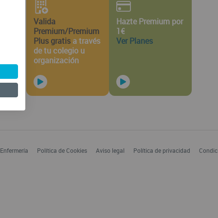
Valida
Hazte Premium por
Premium/Premium
1€
Plus gratis
a través
Ver Planes
de tu colegio u
organización
 Enfermería
Política de Cookies
Aviso legal
Política de privacidad
Condic