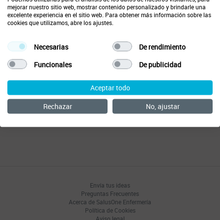
asesoramiento profesional. La información es orientativa
mejorar nuestro sitio web, mostrar contenido personalizado y brindarle una
y su uso es responsabilidad exclusiva del usuario.
excelente experiencia en el sitio web. Para obtener más información sobre las
cookies que utilizamos, abre los ajustes.
Lee y acepta los
terminos y condiciones
para poder
continuar
Necesarias
De rendimiento
Aviso Legal
Funcionales
De publicidad
Aceptar
Importante: Las respuestas generadas por SalusChat provienen de un
sistema de inteligencia artificial. No sustituyen el criterio ni el
Aceptar todo
asesoramiento profesional sanitario. La información tiene un carácter
exclusivamente orientativo y su uso es responsabilidad del usuario.
Rechazar
No, ajustar
SalusOne no garantiza la exactitud de las respuestas y no se hace
responsable de las decisiones que se tomen a partir de ellas. Al
continuar, aceptas estos términos.
Envía tus ideas
Preguntas Frecuentes
Acerca de SalusOne Enfermería
Política de Cookies
Aviso legal